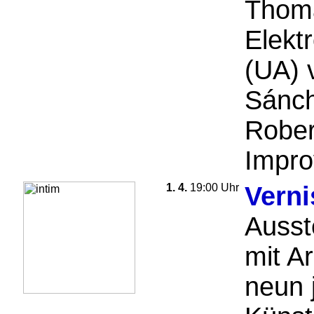
Thoma
Elektr
(UA) 
Sánch
Rober
Impro
1. 4.
19:00 Uhr
Vern
Ausst
mit A
neun 