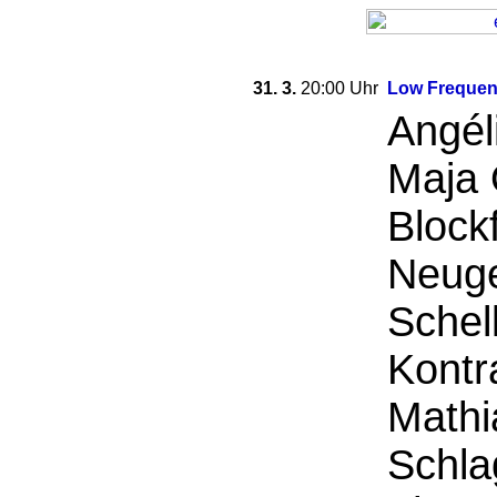
31. 3.
20:00 Uhr
Low Frequen
Angél
Maja 
Block
Neuge
Schel
Kontr
Mathi
Schla