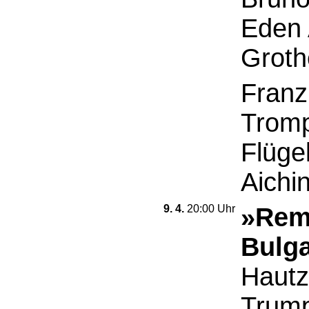
Eden 
Grothe
Franz
Tromp
Flüge
Aichin
9. 4.
20:00 Uhr
»Rem
Bulga
Hautz
Trump