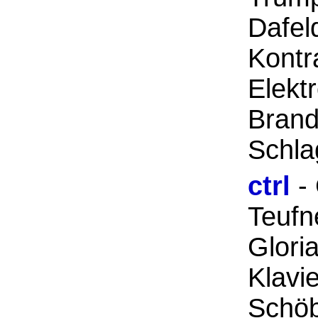
Dafel
Kontr
Elektr
Brand
Schla
ctrl
- 
Teufne
Glori
Klavi
Schöbe