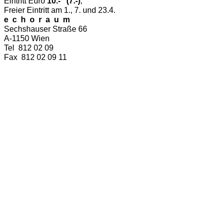
Eintritt Euro
10.- (7.-)
,
Freier Eintritt am 1., 7. und 23.4.
e c h o r a u m
Sechshauser Straße 66
A-1150 Wien
Tel 812 02 09
Fax 812 02 09 11