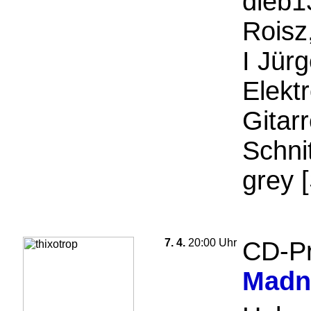
dieb13
Roisz
Ι Jürg
Elekt
Gitar
Schni
grey 
7. 4.
20:00 Uhr
CD-Pr
Madn