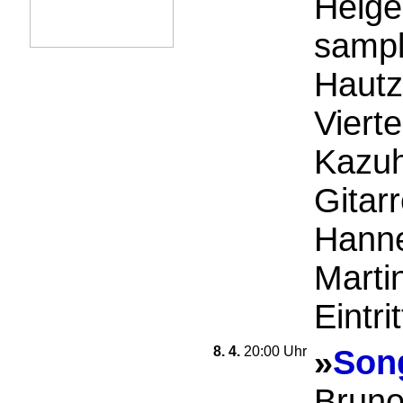
Helge
sampl
Hautz
Viert
Kazuh
Gitarr
Hanne
Marti
Eintrit
8. 4.
20:00 Uhr
»
Son
Bruno