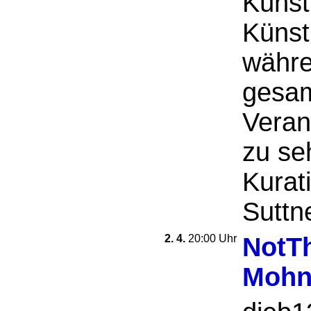
Künst
Künst
währe
gesa
Veran
zu seh
Kurat
Suttner
2. 4.
20:00 Uhr
NotT
Mohn