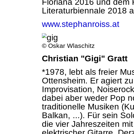
Floriana 2016 und dem F
Literaturbiennale 2018 
www.stephanroiss.at
© Oskar Wlaschitz
Christian "Gigi" Gratt
*1978, lebt als freier M
Ottensheim. Er agiert z
Improvisation, Noiseroc
dabei aber weder Pop n
traditionelle Musiken (K
Balkan, ...). Für sein Sol
die vier Jahreszeiten mi
elektrischer Gitarre. De