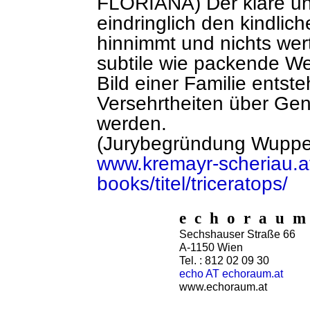
FLORIANA) Der klare un
eindringlich den kindlich
hinnimmt und nichts wert
subtile wie packende We
Bild einer Familie entste
Versehrtheiten über Gen
werden.
(Jurybegründung Wuppert
www.kremayr-scheriau.a
books/titel/triceratops/
e c h o r a u m
Sechshauser Straße 66
A-1150 Wien
Tel. : 812 02 09 30
echo AT echoraum.at
www.echoraum.at