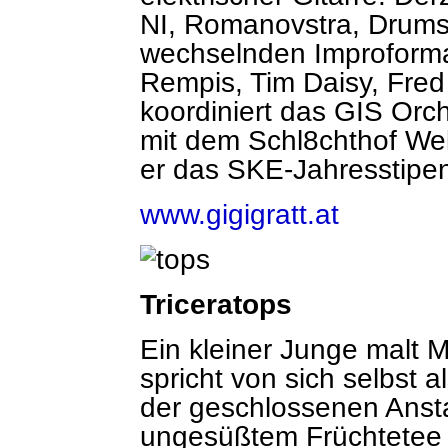
NI, Romanovstra, Drumsk
wechselnden Improformat
Rempis, Tim Daisy, Fred 
koordiniert das GIS Orc
mit dem Schl8chthof Wels
er das SKE-Jahresstipe
www.gigigratt.at
Triceratops
Ein kleiner Junge malt 
spricht von sich selbst a
der geschlossenen Ansta
ungesüßtem Früchtetee h