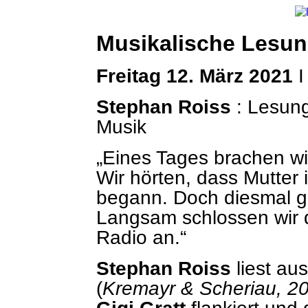
Musikalische Lesung
Freitag 12. März 2021
Ι
Stephan Roiss
: Lesun
Musik
„Eines Tages brachen wi
Wir hörten, dass Mutte
begann. Doch diesmal gi
Langsam schlossen wir d
Radio an.“
Stephan Roiss
liest au
(
Kremayr & Scheriau, 2