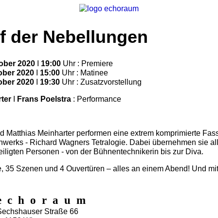
f der Nebellungen
tober 2020
Ι
19:00
Uhr : Premiere
ober 2020
Ι
15:00
Uhr : Matinee
ober 2020
Ι
19:30
Uhr : Zusatzvorstellung
ter
Ι
Frans Poelstra
: Performance
nd Matthias Meinharter performen eine extrem komprimierte Fas
werks - Richard Wagners Tetralogie. Dabei übernehmen sie all
eiligten Personen - von der Bühnentechnikerin bis zur Diva.
e, 35 Szenen und 4 Ouvertüren – alles an einem Abend! Und mit 
e c h o r a u m
Sechshauser Straße 66