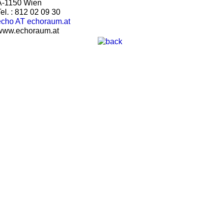
A-1150 Wien
el. : 812 02 09 30
echo AT echoraum.at
www.echoraum.at