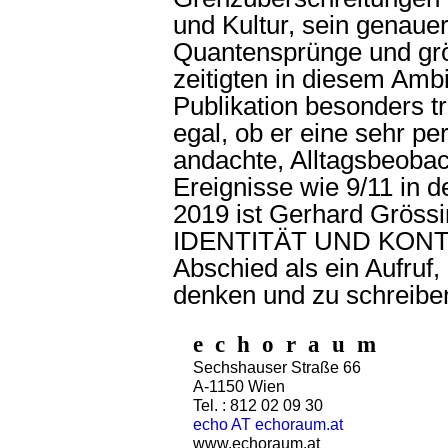
und Kultur, sein genauer
Quantensprünge und g
zeitigten in diesem Ambi
Publikation besonders tr
egal, ob er eine sehr p
andachte, Alltagsbeoba
Ereignisse wie 9/11 in 
2019 ist Gerhard Gröss
IDENTITÄT UND KONTIN
Abschied als ein Aufruf,
denken und zu schreibe
e c h o r a u m
Sechshauser Straße 66
A-1150 Wien
Tel. : 812 02 09 30
echo AT echoraum.at
www.echoraum.at