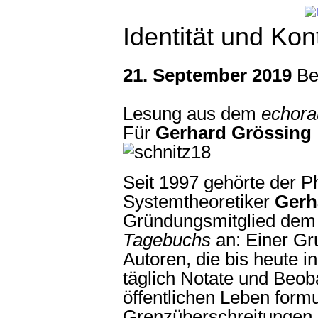
Identität und Ko
21. September 2019
Be
Lesung aus dem
echor
Für
Gerhard Grössing
Seit 1997 gehörte der P
Systemtheoretiker
Gerh
Gründungsmitglied dem 
Tagebuchs
an: Einer Gr
Autoren, die bis heute 
täglich Notate und Beo
öffentlichen Leben formu
Grenzüberschreitungen 