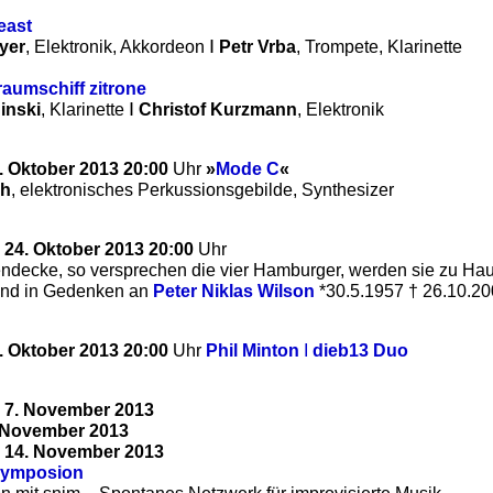
east
Ι
yer
, Elektronik, Akkordeon
Petr Vrba
, Trompete, Klarinette
umschiff zitrone
Ι
inski
, Klarinette
Christof Kurzmann
, Elektronik
. Oktober 2013 20:00
Uhr
»
Mode C
«
ch
, elektronisches Perkussionsgebilde, Synthesizer
 24. Oktober 2013 20:00
Uhr
nendecke, so versprechen die vier Hamburger, werden sie zu Hau
 und in Gedenken an
Peter Niklas Wilson
*30.5.1957 † 26.10.2
. Oktober 2013 20:00
Uhr
Phil Minton
Ι
dieb13 Duo
 7. November 2013
 November 2013
 14. November 2013
Symposion