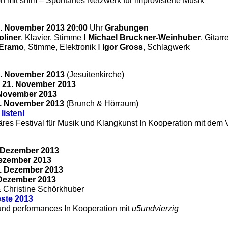
on mit snim – Spontanes Netzwerk für improvisierte Musik
2. November 2013 20:00
Uhr
Grabungen
Ι
oliner
, Klavier, Stimme
Michael Bruckner-Weinhuber
, Gitarr
Ι
 Eramo
, Stimme, Elektronik
Igor Gross
, Schlagwerk
0. November 2013
(Jesuitenkirche)
 21. November 2013
. November 2013
. November 2013
(Brunch & Hörraum)
listen!
näres Festival für Musik und Klangkunst In Kooperation mit dem 
. Dezember 2013
Dezember 2013
1. Dezember 2013
. Dezember 2013
& Christine Schörkhuber
ste 2013
und performances In Kooperation mit
u5undvierzig