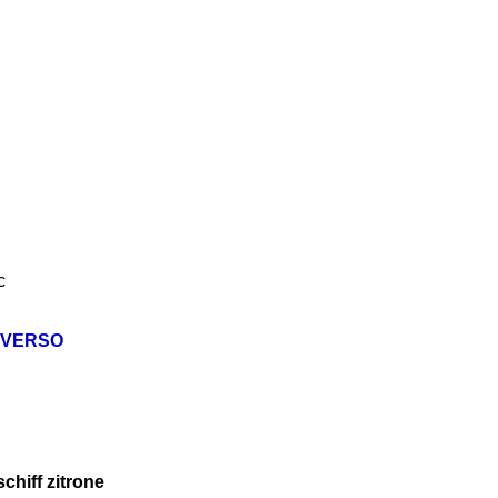
c
 VERSO
hiff zitrone