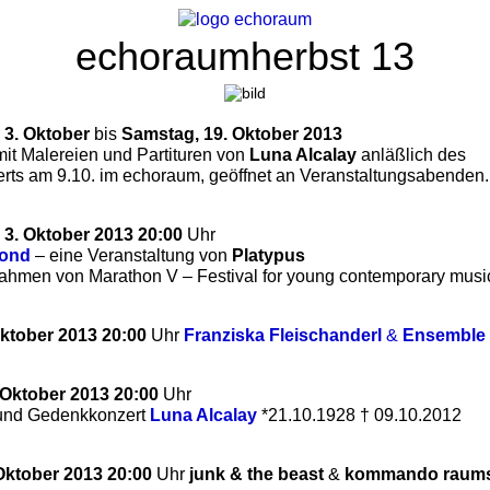
echoraumherbst 13
 3. Oktober
bis
Samstag, 19. Oktober 2013
mit Malereien und Partituren von
Luna Alcalay
anläßlich des
ts am 9.10. im echoraum, geöffnet an Veranstaltungsabenden.
 3. Oktober 2013 20:00
Uhr
yond
– eine Veranstaltung von
Platypus
ahmen von Marathon V – Festival for young contemporary musi
Oktober 2013 20:00
Uhr
Franziska Fleischanderl
&
Ensemble
 Oktober 2013 20:00
Uhr
 und Gedenkkonzert
Luna Alcalay
*21.10.1928 † 09.10.2012
 Oktober 2013 20:00
Uhr
junk & the beast
&
kommando raumsc