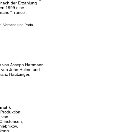
 nach der Erzählung
ien 1999 eine
mans "Trance".
n
l. Versand und Porto
ers von Joseph Hartmann
te von John Hulme und
ranz Hautzinger.
ematik
-Produktion
e von
 Christensen,
hlebnikov,
kong,