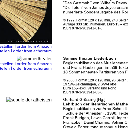
"Das Gastmahl" von Wilhelm Pevny
"Die Toten" von James Joyce ersch
numerierte Sonderausgabe des Ro
© 1999, Format 120 x 120 mm, 240 Seite
Auflage 333 Stk., numeriert.
Euro 15.–
exc
ISBN 978-3-901941-01-6
Ι
estellen
order from Amazon
Ι
tellen
order from echoraum
Sommertheater Liederbuch
Begleitpublikation des Musiktheat
Ι
estellen
order from Amazon
und Franz Hautzinger. Enthält Tex
Ι
tellen
order from echoraum
18 Sommertheater-Partituren von F
© 2000, Format 120 x 120 mm, 96 Seiten,
19 S/W-Zeichnungen, 2 S/W-Fotos.
Euro 15,–
excl. Versand und Porto
ISBN 978-3-901941-03-0
Gerhard Grössing [Hg.]
Lehrbuch der literarischen Math
Begleitpublikation zur Arno Schmidt
»Schule der Atheisten«, 1998, Text
Frank Budgen, Lewis Carroll, Inger
Franzobel, Daniil Charms, Velimir C
Oswald Egger, tongue tongue Hong