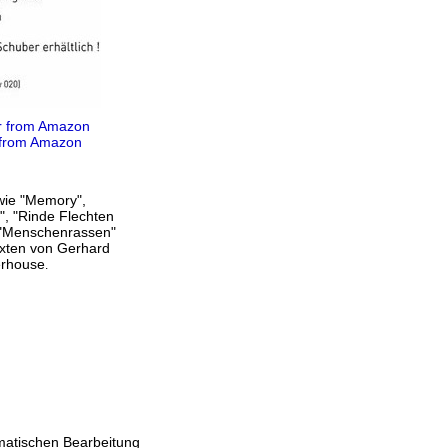
r from Amazon
 from Amazon
wie "Memory",
", "Rinde Flechten
r "Menschenrassen"
exten von Gerhard
erhouse
.
matischen Bearbeitung