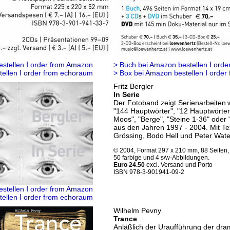
Ι
Ι
estellen
order from Amazon
> Buch bei Amazon bestellen
orde
Ι
Ι
tellen
order from echoraum
> Box bei Amazon bestellen
order
Fritz Bergler
In Serie
Der Fotoband zeigt Serienarbeiten
"144 Hauptwörter", "12 Hauptwörter
Moos", "Berge", "Steine 1-36" ode
aus den Jahren 1997 - 2004. Mit T
Grössing, Bodo Hell und Peter Wat
© 2004, Format 297 x 210 mm, 88 Seiten,
50 farbige und 4 s/w-Abbildungen.
Euro 24.50
excl. Versand und Porto
ISBN 978-3-901941-09-2
Ι
estellen
order from Amazon
Ι
tellen
order from echoraum
Wilhelm Pevny
Trance
Anläßlich der Uraufführung der dra